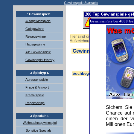
Gewinnspiele Startseite
.: Gewinnspiele :.
Gewinnen Sie bei 4800 Ge
Autogewinnspiele
Geldgewinne
Hier sind die in unserer Gewinnspie
Reisegewinne
Aufzeichnung startet am 12.04.1999.
Hausgewinne
Gewinnspiel Suche
Alle Gewinnspiele
Gewinnspiel History
.: Spieltyp :.
Suchbegriffe:
0
Adressenspiele
Frage & Antwort
Kreativspiele
Regelmäßige
.: Specials :.
Weihnachtsgewinnspiel
Sonstige Specials