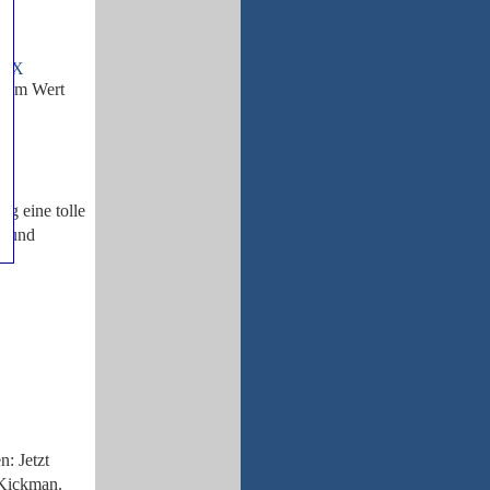
 LUX
X im Wert
ag eine tolle
n und
: Jetzt
-Kickman.