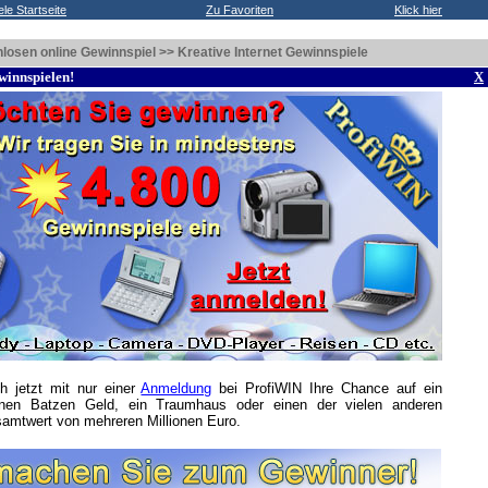
le Startseite
Zu Favoriten
Klick hier
losen online Gewinnspiel >> Kreative Internet Gewinnspiele
winnspielen!
X
0 Euro gewinnen
 Sie das Haus aus den vorgegebenen Teilen. Sie k�nnen die Teile be
aste beliebig bewegen. Drehen Sie die Teile, in dem Sie auf die Ecken 
aste gedr�ckt halten und so die Steine drehen. Der erste Preis sind 3
 Preis sind 2.500 Euro Der dritte Preis sind 2.000 Euro Der vierte Prei
Der f�nfte Preis sind 500 Euro
nspielsummer: 10.000 - Eingetragen: 2004-11-25-
ahmeschluss: 2004-12-31 - Gewinnspiel besuchen
eo Gewinnspiel. Einen Volvo XC 90 als Auto Gewinn absahnen
wird Allgemeinbildung f�rstlich belohnt: Wer sich bis zum Ende eines 
e-Wissenstests durchklickt, kann am gro�en G+J-Gewinnspiel teiln
preis: Ein Volvo im Wert von 50 000 Euro!
nspielsummer: 50.000 - Eingetragen: 2004-11-25-
ahmeschluss: 2010-01-01 - Gewinnspiel besuchen
zu gewinnen bei Zurbrueggen
nen Sie Ihr eigenes Traumhaus im Gesamtwert von 145.000� und bi
lich Einrichtungsgegenst�nde im Wert von 5.000�.