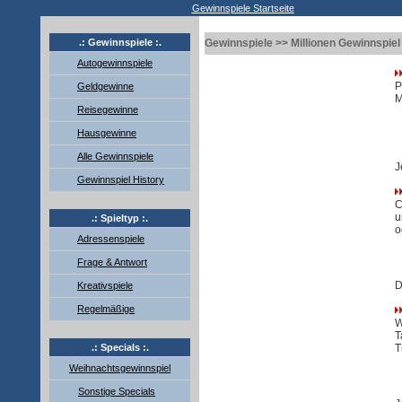
Gewinnspiele Startseite
.: Gewinnspiele :.
Gewinnspiele >> Millionen Gewinnspiel
Autogewinnspiele
P
Geldgewinne
M
Reisegewinne
Hausgewinne
Alle Gewinnspiele
J
Gewinnspiel History
C
u
.: Spieltyp :.
o
Adressenspiele
Frage & Antwort
D
Kreativspiele
Regelmäßige
W
T
.: Specials :.
T
Weihnachtsgewinnspiel
Sonstige Specials