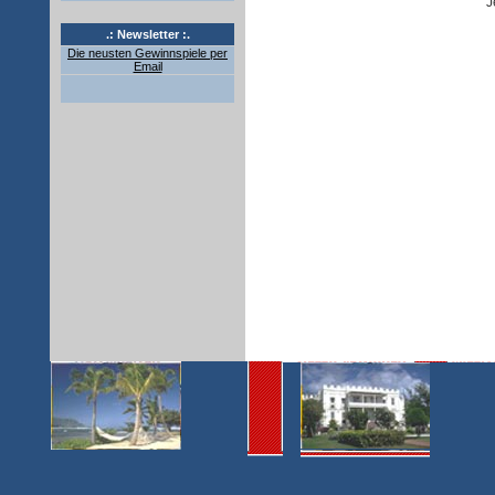
J
.: Newsletter :.
Die neusten Gewinnspiele per
Email