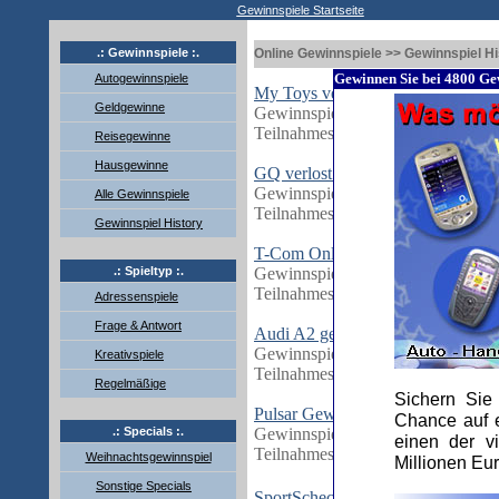
Gewinnspiele Startseite
.: Gewinnspiele :.
Online Gewinnspiele >> Gewinnspiel Hi
Gewinnen Sie bei 4800 Ge
Autogewinnspiele
My Toys verlost Ford Galaxy!
Geldgewinne
Gewinnspiel Gewinnsumme: 230.00
Teilnahmeschluss: 2005-01-31 -
Ge
Reisegewinne
Hausgewinne
GQ verlost Alfa Sportwagon
Gewinnspiel Gewinnsumme: 26.000
Alle Gewinnspiele
Teilnahmeschluss: 2004-12-08 -
Ge
Gewinnspiel History
T-Com Online Gewinnspiel (VW 
.: Spieltyp :.
Gewinnspiel Gewinnsumme: 140.00
Teilnahmeschluss: 2004-12-17 -
Ge
Adressenspiele
Frage & Antwort
Audi A2 gewinnen
Gewinnspiel Gewinnsumme: 16.000
Kreativspiele
Teilnahmeschluss: 2004-12-31 -
Ge
Regelmäßige
Pulsar Gewinnspiel: Gewinne ein
.: Specials :.
Gewinnspiel Gewinnsumme: 20.000
Teilnahmeschluss: 2004-12-05 -
Ge
Weihnachtsgewinnspiel
Sonstige Specials
SportScheck und das Autohaus M�