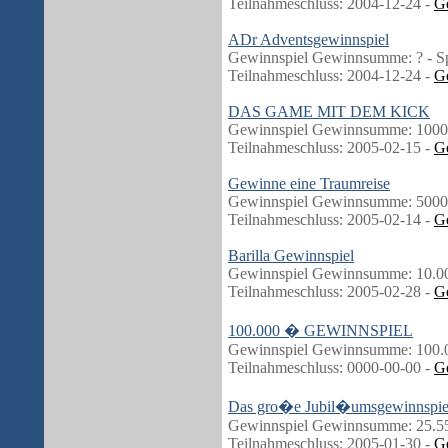
Teilnahmeschluss: 2004-12-24 -
Ge
ADr Adventsgewinnspiel
Gewinnspiel Gewinnsumme: ? - Sp
Teilnahmeschluss: 2004-12-24 -
Ge
DAS GAME MIT DEM KICK
Gewinnspiel Gewinnsumme: 1000 -
Teilnahmeschluss: 2005-02-15 -
Ge
Gewinne eine Traumreise
Gewinnspiel Gewinnsumme: 5000 -
Teilnahmeschluss: 2005-02-14 -
Ge
Barilla Gewinnspiel
Gewinnspiel Gewinnsumme: 10.000
Teilnahmeschluss: 2005-02-28 -
Ge
100.000 � GEWINNSPIEL
Gewinnspiel Gewinnsumme: 100.00
Teilnahmeschluss: 0000-00-00 -
Ge
Das gro�e Jubil�umsgewinnspie
Gewinnspiel Gewinnsumme: 25.555
Teilnahmeschluss: 2005-01-30 -
Ge