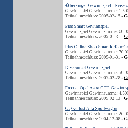
�berkinger Gewinnspiel - Reise 
Gewinnspiel Gewinnsumme: 1.500 
Teilnahmeschluss: 2005-02-15 -
Ge
Plus Smart Gewinnspiel
Gewinnspiel Gewinnsumme: 60.000
Teilnahmeschluss: 2005-01-31 -
Ge
Plus Online Shop Smart forfour G
Gewinnspiel Gewinnsumme: 70.000
Teilnahmeschluss: 2005-01-31 -
Ge
Discount24 Gewinnspiel
Gewinnspiel Gewinnsumme: 50.000
Teilnahmeschluss: 2005-02-28 -
Ge
Freenet Opel Astra GTC Gewinnsp
Gewinnspiel Gewinnsumme: 4.500 
Teilnahmeschluss: 2005-02-13 -
Ge
GQ verlost Alfa Sportwagon
Gewinnspiel Gewinnsumme: 26.000
Teilnahmeschluss: 2004-12-08 -
Ge