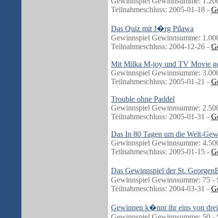
Gewinnspiel Gewinnsumme: 1.200 
Teilnahmeschluss: 2005-01-18 -
Ge
Das Quiz mit J�rg Pilawa
Gewinnspiel Gewinnsumme: 1.000 
Teilnahmeschluss: 2004-12-26 -
Ge
Mit Milka M-joy und TV Movie g
Gewinnspiel Gewinnsumme: 3.000 
Teilnahmeschluss: 2005-01-21 -
Ge
Trouble ohne Paddel
Gewinnspiel Gewinnsumme: 2.500 
Teilnahmeschluss: 2005-01-31 -
Ge
Das In 80 Tagen um die Welt-Gew
Gewinnspiel Gewinnsumme: 4.500 
Teilnahmeschluss: 2005-01-15 -
Ge
Das Gewinnspiel der St. George
Gewinnspiel Gewinnsumme: 75 - S
Teilnahmeschluss: 2004-03-31 -
Ge
Gewinnen k�nnt ihr eins von dre
Gewinnspiel Gewinnsumme: 50 - S