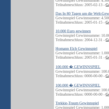
Gewinnspiel Gewinnsumme: 4.500 
Teilnahmeschluss: 2005-02-13 -
Ge
Das In 80 Tagen um die Welt-Gew
Gewinnspiel Gewinnsumme: 4.500 
Teilnahmeschluss: 2005-01-15 -
Ge
10.000 Euro gewinnen
Gewinnspiel Gewinnsumme: 10.000
Teilnahmeschluss: 2004-12-31 -
Ge
Homann Elch Gewinnspiel
Gewinnspiel Gewinnsumme: 1.000 
Teilnahmeschluss: 2005-01-31 -
Ge
100.000 � GEWINNSPIEL
Gewinnspiel Gewinnsumme: 100.00
Teilnahmeschluss: 0000-00-00 -
Ge
100.000 � GEWINNSPIEL
Gewinnspiel Gewinnsumme: 100.00
Teilnahmeschluss: 0000-00-00 -
Ge
Trekkie-Traum Gewinnspiel
Gewinnspiel Gewinnsumme: 1.000 