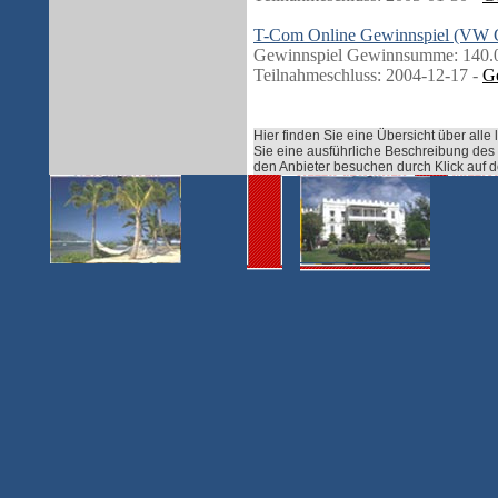
T-Com Online Gewinnspiel (VW 
Gewinnspiel Gewinnsumme: 140.00
Teilnahmeschluss: 2004-12-17 -
Ge
Hier finden Sie eine Übersicht über all
Sie eine ausführliche Beschreibung des
den Anbieter besuchen durch Klick auf d