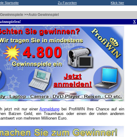
le Startseite
Zu Favoriten
Klick hier
 Gewinnspiele >>Auto Gewinnspiel
winnspielen!
X
ys verlost Ford Galaxy!
ewinnspiel von My Toys kann sich wahrlich sehen lassen. Einen Ford
 als Hauptpreis. F�r die weiteren Pl�tze gibt es 10.000 Einkaufsguts
nen und 5 DVD-Player.
nspielsummer: 230.000 - Eingetragen: 2004-11-24-
ahmeschluss: 2005-01-31 - Gewinnspiel besuchen
rlost Alfa Sportwagon
lichkeit und Eleganz, Kraft und perfekte Linien � der Alfa Sportwagon
dualismus pur. Setzen Sie noch eins drauf, und stellen Sie Ihre pers�n
rausstattung f�r den Mail�nder Beau zusammen. Was hat "Mann" 
einen Fall? Gewinnen Sie dieses Traumauto,
nspielsummer: 26.000 - Eingetragen: 2004-11-24-
ahmeschluss: 2004-12-08 - Gewinnspiel besuchen
 Online Gewinnspiel (VW Golf GTI)
hen Sie das Weihnachtsspecial von t-com und gewinnen Sie den VW 
eines von 70 Notebooks, Telefone und Handys.
nspielsummer: 140.000 - Eingetragen: 2004-11-24-
ahmeschluss: 2004-12-17 - Gewinnspiel besuchen