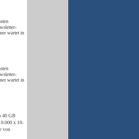
sten
sletter-
er wartet in
sten
sletter-
er wartet in
to 40 GB
10.000 x 10-
e von