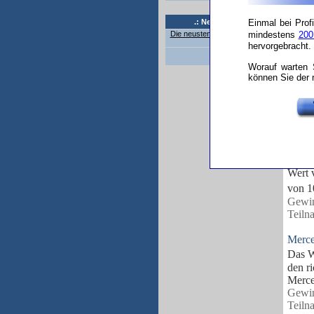
Gro�e
.: Newsletter :.
Die neusten Gewinnspiele per
Spiel
Email
ca. 1
nur 3
BRIDG
man f
Gewin
Teiln
Audi 
Die F
Wert 
von 1
Gewin
Teiln
Merc
Das W
den r
Merce
Gewin
Teiln