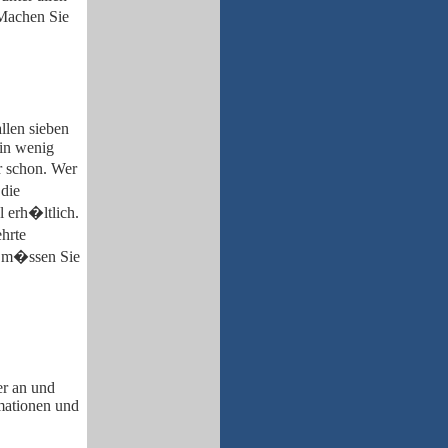
Machen Sie
llen sieben
ein wenig
r schon. Wer
 die
l erh�ltlich.
hrte
, m�ssen Sie
er an und
rmationen und