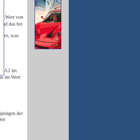
 im Wert von
und das bei
e
lles, was
g.
udi A2 im
ne im Wert
jenigen der
den