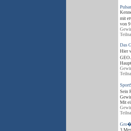
Pulsa
Kenne
mit e
von 9
Gewin
Teiln
Das G
Hier 
GEO.d
Haupt
Gewin
Teiln
Sport
Sein 
Gewin
Mit ei
Gewin
Teiln
Gro�
3 Mer