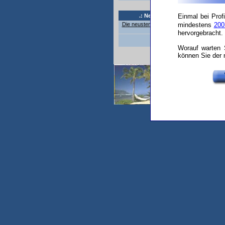
.: Newsletter :.
Die neusten Gewinnspiele per
Email