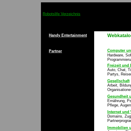
Robotslife Verzeichnis
Handy Entertainment
Webkatalo
Computer un
Partner
Hardware, So
Programmierun
Freizeit und 
Auto, Chat, T
Partys, Reise
Gesellschaft
Arbeit, Bildun
Organisatione
Gesundheit u
Ernährung, Ps
Pflege, Augen
Internet und
Domains, Zug
Partnerprogr
Immobilien 