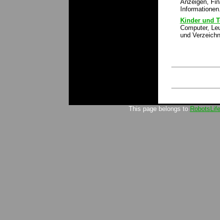
Anzeigen, Fin
Informationen.
Kinder und 
Computer, Leu
und Verzeichn
This page belongs to
RobotsLif