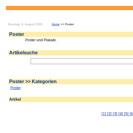
Sonntag, 9. August 2026
Home
>> Poster
Poster
Poster und Plakate.
Artikelsuche
Poster >> Kategorien
Poster
Artikel
[1]
[2]
[3]
[4]
[5]
[6