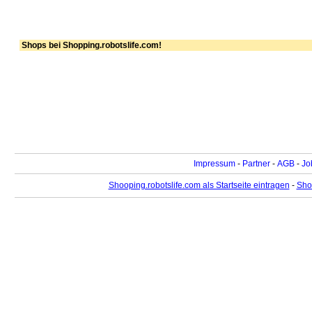
Shops bei Shopping.robotslife.com!
Impressum
-
Partner
-
AGB
-
Jo
Shooping.robotslife.com als Startseite eintragen
-
Sho