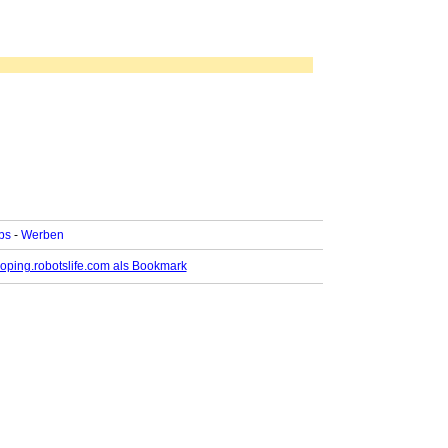
bs
-
Werben
oping.robotslife.com als Bookmark