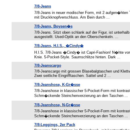
7/8-Jeans
7/8-Jeans in neuer modischer Form, mit 2 aufgen�hten
mit Druckknopfverschluss. Am Bein durch ...
7/8-Jeans, Boysen�s
7/8-Jeans. Sitzt oben schlank auf der Figur, ist unterhalb 
ausgestellt. Used-Optik an den Oberschenkeln. ...
7/8-Jeans, H.I.S., �Cindy�
H.I.S. 7/8-Jeans �Cindy� ist Capri-Fashion! N�hte vor
Knie. 5-Pocket-Style. Saumschlitze hinten. Dark ...
7/8-Jeanscargo
7/8-Jeanscargo mit grossen Blasebalgtaschen und Klettve
Zwei seitliche Eingrifftaschen. Sattel und 2 ...
7/8-Jeanshose, K-Gr�sse
7/8-Jeanshose in klassischer 5-Pocket-Form mit kontrast
Schm�ckende Steinchenverzierung an den Taschen ...
7/8-Jeanshose, N-Gr�sse
7/8-Jeanshose in klassischer 5-Pocket-Form mit kontrast
Schm�ckende Steinchenverzierung an den Taschen ...
7/8-Leggings, 2er Pack