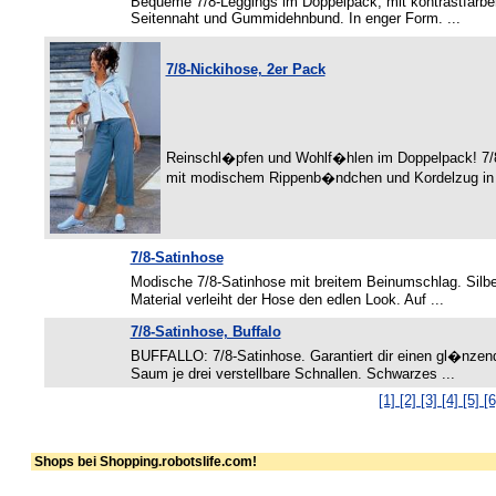
Bequeme 7/8-Leggings im Doppelpack, mit kontrastfarben
Seitennaht und Gummidehnbund. In enger Form. ...
7/8-Nickihose, 2er Pack
Reinschl�pfen und Wohlf�hlen im Doppelpack! 7/
mit modischem Rippenb�ndchen und Kordelzug in d
7/8-Satinhose
Modische 7/8-Satinhose mit breitem Beinumschlag. Silb
Material verleiht der Hose den edlen Look. Auf ...
7/8-Satinhose, Buffalo
BUFFALLO: 7/8-Satinhose. Garantiert dir einen gl�nzende
Saum je drei verstellbare Schnallen. Schwarzes ...
[1]
[2]
[3]
[4]
[5]
[6
Shops bei Shopping.robotslife.com!