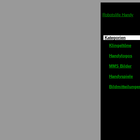
Robotslife Handy
Kategorien
Klingeltöne
Handylogos
MMS Bilder
Handyspiele
Bildmitteilunge