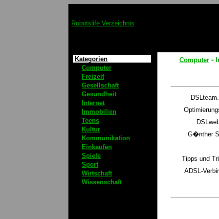
Robotslife Verzeichnis
Kategorien
-
Computer
I
Computer
Freizeit
Gesellschaft
Gesundheit
DSLteam.d
Internet
Optimierungs
Immobilien
Teens
DSLweb.
Kultur
G�nther Sc
Kommunikation
Einkaufen
Spiele
Tipps und Tri
Sport
ADSL-Verbind
Wirtschaft
Wissenschaft
H