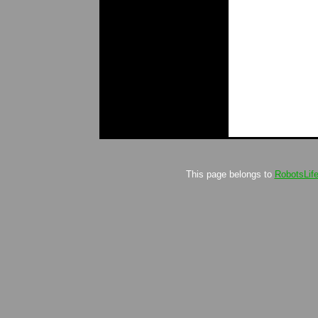
This page belongs to
RobotsLif