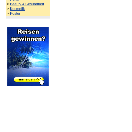
>
Beauty & Gesundheit
>
Kosmetik
>
Poster