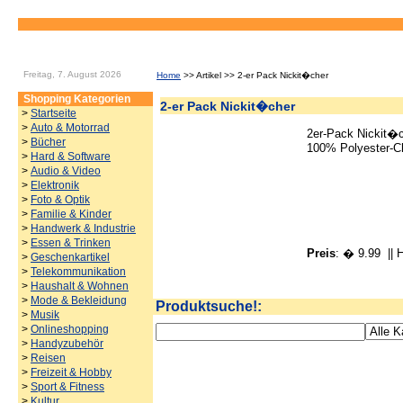
Freitag, 7. August 2026
Home
>> Artikel >> 2-er Pack Nickit�cher
Shopping Kategorien
2-er Pack Nickit�cher
>
Startseite
>
Auto & Motorrad
2er-Pack Nickit�c
>
Bücher
100% Polyester-Ch
>
Hard & Software
>
Audio & Video
>
Elektronik
>
Foto & Optik
>
Familie & Kinder
>
Handwerk & Industrie
>
Essen & Trinken
Preis
: � 9.99
|| H
>
Geschenkartikel
>
Telekommunikation
>
Haushalt & Wohnen
>
Mode & Bekleidung
Produktsuche!:
>
Musik
>
Onlineshopping
>
Handyzubehör
>
Reisen
>
Freizeit & Hobby
>
Sport & Fitness
>
Kultur