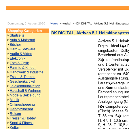
Donnerstag, 6. August 2026
Home
>> Artikel >> DK DIGITAL, Aktives 5.1 Heimkinosyst
Shopping Kategorien
DK DIGITAL, Aktives 5.1 Heimkinosyste
>
Startseite
>
Auto & Motorrad
Aktives 5.1 Heim
>
Bücher
Digital. Ideal f�r
>
Hard & Software
eingebautem Dolby
>
Audio & Video
Bestehend aus Akt
>
Elektronik
S�ulenfrontlautsp
>
Foto & Optik
und 1 Centerlautsp
>
Familie & Kinder
Verst�rker mit 5
>
Handwerk & Industrie
(entspricht ca. 64
>
Essen & Trinken
Ausgangsleistung.
>
Geschenkartikel
Lautst�rkeregelun
>
Telekommunikation
und Surroundlautsp
>
Haushalt & Wohnen
Fernbedienung un
>
Mode & Bekleidung
Lautsprecherkabel
>
Musik
Analogeingang (Ci
>
Onlineshopping
f�r Computersound
>
Handyzubehör
(Cinch). Masse Su
>
Reisen
T. 36 cm. S�ulenfr
>
Freizeit & Hobby
H. 47, T. 10,5 cm.
>
Sport & Fitness
9, H. 28, T. 10,5 
>
Kultur