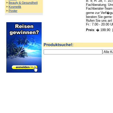
B. 9, H. 28, T. 1
>
Beauty & Gesundheit
Fachberatung: Un
>
Kosmetik
Fachberater-Team 
>
Poster
gerne zur Verf�gu
beraten Sie gerne
Rufen Sie uns an!
Fr.: 7.00 - 20.00 U
Preis
: � 199.90
|
Produktsuche!: