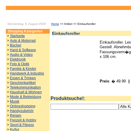
Donnerstag, 6. August 2026
Home
>> Artikel >> Einkaufsroller
Shopping Kategorien
Einkaufsroller
>
Startseite
>
Auto & Motorrad
Einkaufsroller. Le
>
Bücher
Gestell. Abnehmb
>
Hard & Software
Fassungsverm�gen
>
Audio & Video
x 106 cm.
>
Elektronik
>
Foto & Optik
>
Familie & Kinder
>
Handwerk & Industrie
>
Essen & Trinken
Preis
: � 49.99
|| 
>
Geschenkartikel
>
Telekommunikation
>
Haushalt & Wohnen
>
Mode & Bekleidung
Produktsuche!:
>
Musik
>
Onlineshopping
>
Handyzubehör
>
Reisen
>
Freizeit & Hobby
>
Sport & Fitness
>
Kultur