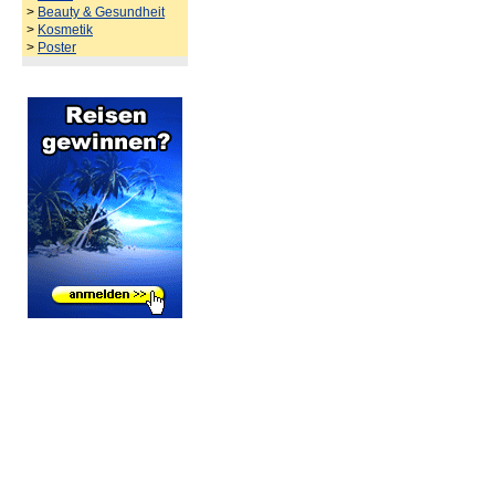
>
Beauty & Gesundheit
>
Kosmetik
>
Poster