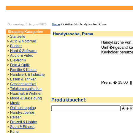
Donnerstag, 6. August 2026
Home
>> Artikel >> Handytasche, Puma
Shopping Kategorien
Handytasche, Puma
>
Startseite
>
Auto & Motorrad
Handytasche von
>
Bücher
Umh�ngeband kan
>
Hard & Software
Keyholder benutze
>
Audio & Video
>
Elektronik
>
Foto & Optik
>
Familie & Kinder
>
Handwerk & Industrie
>
Essen & Trinken
Preis
: � 15.00
|| 
>
Geschenkartikel
>
Telekommunikation
>
Haushalt & Wohnen
>
Mode & Bekleidung
Produktsuche!:
>
Musik
>
Onlineshopping
>
Handyzubehör
>
Reisen
>
Freizeit & Hobby
>
Sport & Fitness
>
Kultur