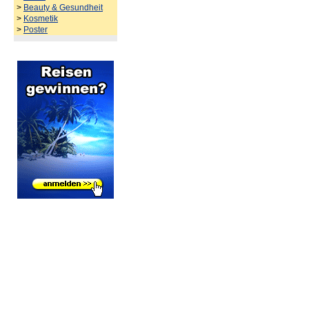
>
Beauty & Gesundheit
>
Kosmetik
>
Poster