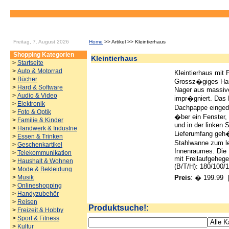
Freitag, 7. August 2026
Home
>> Artikel >> Kleintierhaus
Shopping Kategorien
Kleintierhaus
>
Startseite
>
Auto & Motorrad
Kleintierhaus mit 
>
Bücher
Grossz�giges Hau
>
Hard & Software
Nager aus massive
>
Audio & Video
impr�gniert. Das D
>
Elektronik
Dachpappe einged
>
Foto & Optik
�ber ein Fenster,
>
Familie & Kinder
und in der linken
>
Handwerk & Industrie
Lieferumfang geh�
>
Essen & Trinken
Stahlwanne zum l
>
Geschenkartikel
Innenraumes. Die L
>
Telekommunikation
mit Freilaufgeheg
>
Haushalt & Wohnen
(B/T/H): 180/100/
>
Mode & Bekleidung
>
Musik
Preis
: � 199.99
|
>
Onlineshopping
>
Handyzubehör
>
Reisen
Produktsuche!:
>
Freizeit & Hobby
>
Sport & Fitness
>
Kultur