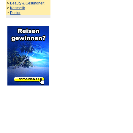
>
Beauty & Gesundheit
>
Kosmetik
>
Poster