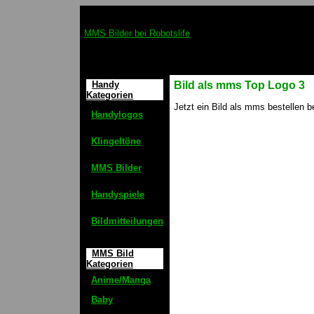
MMS Bilder bei Robotslife
Handy
Bild als mms Top Logo 3
Kategorien
Jetzt ein Bild als mms bestellen b
Handylogos
Klingeltöne
MMS Bilder
Handyspiele
Bildmitteilungen
MMS Bild
Kategorien
Anime/Manga
Baby
ys