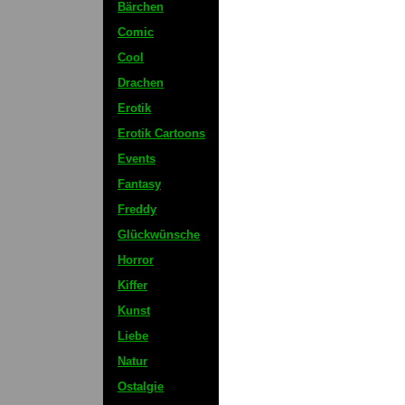
Bärchen
Comic
Cool
Drachen
Erotik
Erotik Cartoons
Events
Fantasy
Freddy
Glückwünsche
Horror
Kiffer
Kunst
Liebe
Natur
Ostalgie