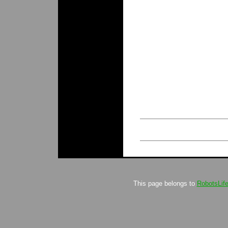
This page belongs to
RobotsLif