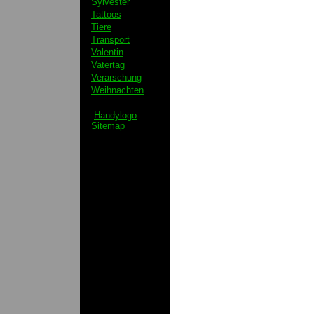
Sylvester
Tattoos
Tiere
Transport
Valentin
Vatertag
Verarschung
Weihnachten
Handylogo
Sitemap