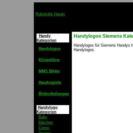
Robotslife Handy
Handy
Handylogos Siemens Kateg
Kategorien
Handylogos für Siemens Handys ho
Handylogos
Handylogos.
Klingeltöne
MMS Bilder
Handyspiele
Bildmitteilungen
Handylogo
Kategorien
Baby
Bärchen
Comic