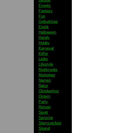
Design
Events
Fantasy
Fun
Geburtstag
Erotik
Halloween
Handy
Hobby
Karneval
Kiffer
Liebe
Lifestyle
Multimedia
Muttertag
Namen
Natur
Oktoberfest
Ostern
Party
Reisen
Sport
Sprüche
Sternzeichen
Strand