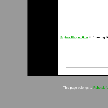
Digitale Klingelt�ne
40 Stimmig f
This page belongs to
RobotsLif