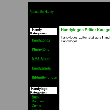
Robotslife Handy
Handy
Handylogos Editor Katego
Kategorien
Handylogos Editor jetzt aufs Hand
Handylogos
Handylogos.
Klingeltöne
MMS Bilder
Handyspiele
Bildmitteilungen
Handylogo
Kategorien
Baby
Bärchen
Comic