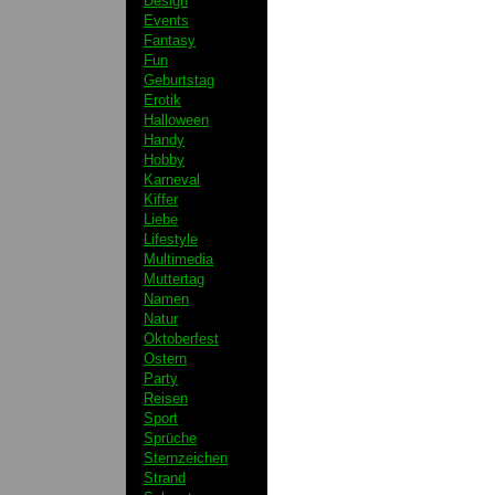
Design
Events
Fantasy
Fun
Geburtstag
Erotik
Halloween
Handy
Hobby
Karneval
Kiffer
Liebe
Lifestyle
Multimedia
Muttertag
Namen
Natur
Oktoberfest
Ostern
Party
Reisen
Sport
Sprüche
Sternzeichen
Strand