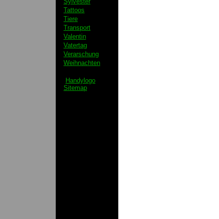
Sylvester
Tattoos
Tiere
Transport
Valentin
Vatertag
Verarschung
Weihnachten
Handylogo
Sitemap